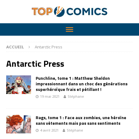
ACCUEIL
Antarctic Press
Antarctic Press
Punchline, tome 1 : Matthew Sheldon
impressionnant dans un choc des générations
superhéroïque frais et pétillant !
19 mai 2021
Stéphane
Rags, tome 1 : Face aux zombies, une héroïne
sans vêtements mais pas sans sentiments
4 avril 2021
Stéphane