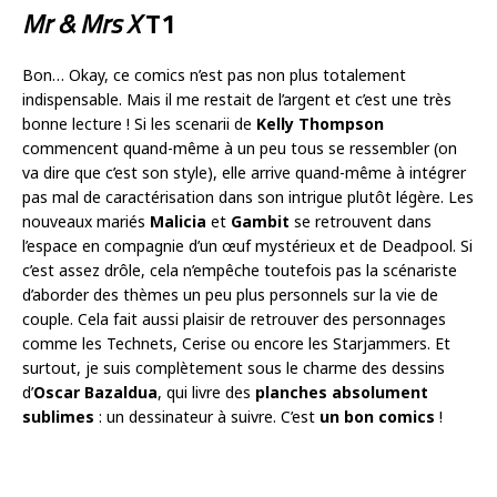
Mr & Mrs X
T1
Bon… Okay, ce comics n’est pas non plus totalement
indispensable. Mais il me restait de l’argent et c’est une très
bonne lecture ! Si les scenarii de
Kelly Thompson
commencent quand-même à un peu tous se ressembler (on
va dire que c’est son style), elle arrive quand-même à intégrer
pas mal de caractérisation dans son intrigue plutôt légère. Les
nouveaux mariés
Malicia
et
Gambit
se retrouvent dans
l’espace en compagnie d’un œuf mystérieux et de Deadpool. Si
c’est assez drôle, cela n’empêche toutefois pas la scénariste
d’aborder des thèmes un peu plus personnels sur la vie de
couple. Cela fait aussi plaisir de retrouver des personnages
comme les Technets, Cerise ou encore les Starjammers. Et
surtout, je suis complètement sous le charme des dessins
d’
Oscar Bazaldua
, qui livre des
planches absolument
sublimes
: un dessinateur à suivre. C’est
un bon comics
!