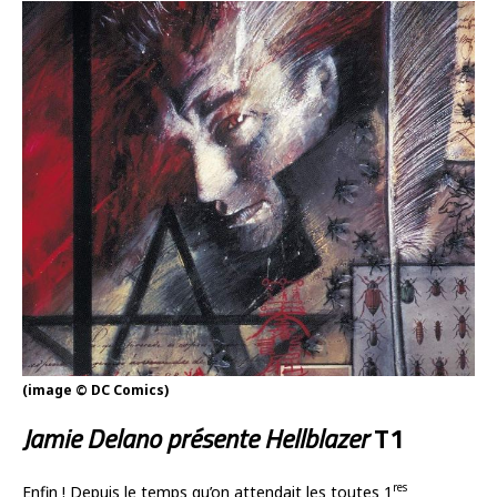
(image © DC Comics)
Jamie Delano présente Hellblazer
T1
res
Enfin ! Depuis le temps qu’on attendait les toutes 1