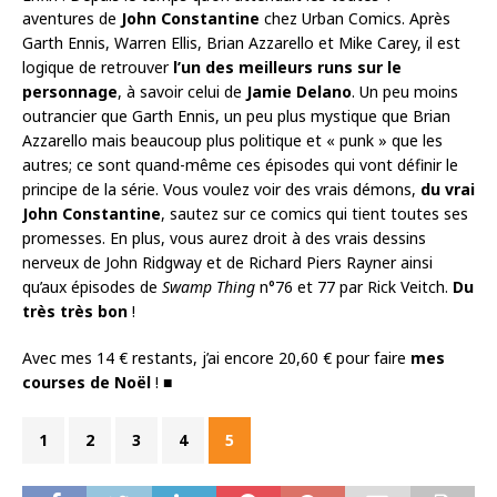
aventures de
John Constantine
chez Urban Comics. Après
Garth Ennis, Warren Ellis, Brian Azzarello et Mike Carey, il est
logique de retrouver
l’un des meilleurs runs sur le
personnage
, à savoir celui de
Jamie Delano
. Un peu moins
outrancier que Garth Ennis, un peu plus mystique que Brian
Azzarello mais beaucoup plus politique et « punk » que les
autres; ce sont quand-même ces épisodes qui vont définir le
principe de la série. Vous voulez voir des vrais démons,
du vrai
John Constantine
, sautez sur ce comics qui tient toutes ses
promesses. En plus, vous aurez droit à des vrais dessins
nerveux de John Ridgway et de Richard Piers Rayner ainsi
qu’aux épisodes de
Swamp Thing
n°76 et 77 par Rick Veitch.
Du
très très bon
!
Avec mes 14 € restants, j’ai encore 20,60 € pour faire
mes
courses de Noël
! ■
1
2
3
4
5