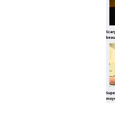
Scary
beau
Super
moye