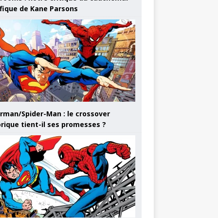
ifique de Kane Parsons
rman/Spider-Man : le crossover
orique tient-il ses promesses ?