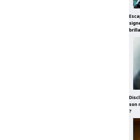
Esca
sign
brill
Discl
son 
?