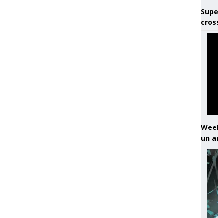
Supe
cros
Week
un a