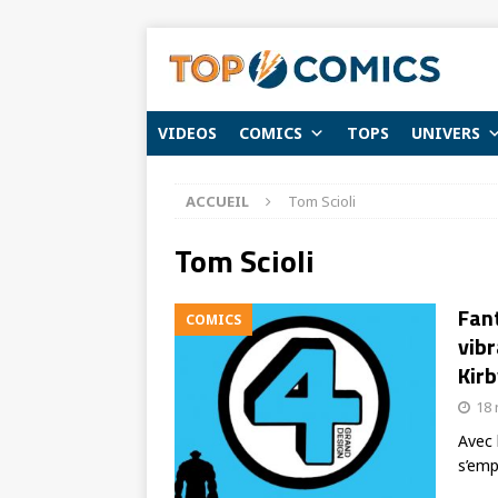
VIDEOS
COMICS
TOPS
UNIVERS
ACCUEIL
Tom Scioli
Tom Scioli
Fan
COMICS
vibr
Kirb
18
Avec 
s’emp