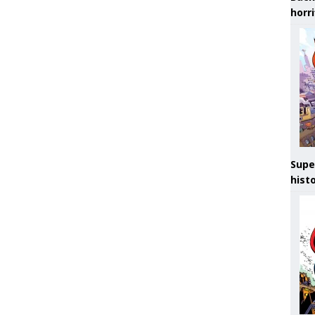
horr
Supe
hist