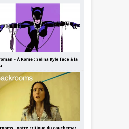
oman – À Rome : Selina Kyle face à la
a
rooms : notre critique du cauchemar