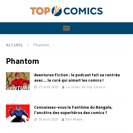
ACCUEIL
Phantom
Phantom
Aventures Fiction : le podcast fait sa rentrée
avec… le curé qui aimait les comics !
27 août 2025
La rédac' de Top Comics
Connaissez-vous le Fantôme du Bengale,
l’ancêtre des superhéros des comics ?
30 avril 2020
Ben Wawe