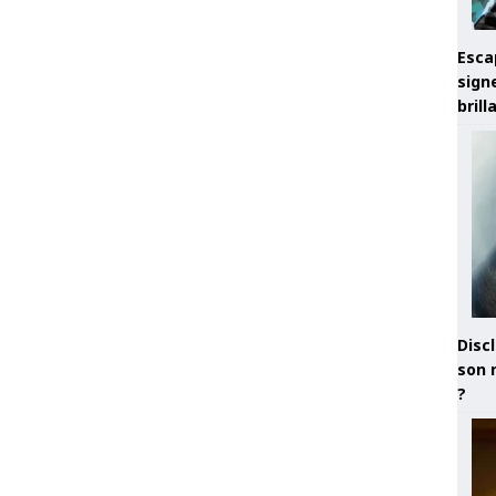
Esca
sign
brill
Discl
son 
?