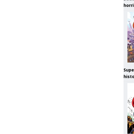
horr
Supe
hist