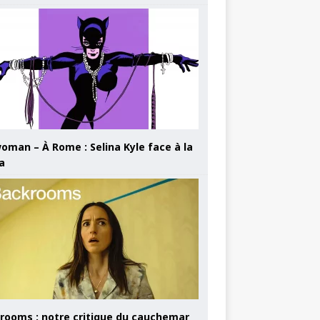
oman – À Rome : Selina Kyle face à la
a
rooms : notre critique du cauchemar