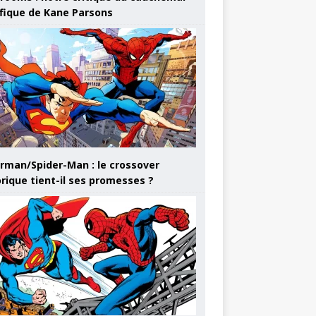
ifique de Kane Parsons
rman/Spider-Man : le crossover
orique tient-il ses promesses ?