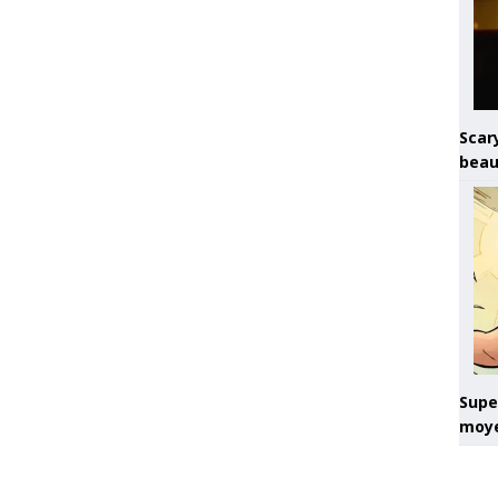
Scary
beau
Super
moye