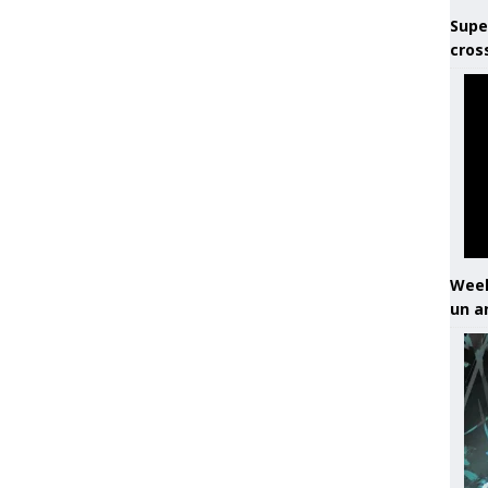
Supe
cros
Week
un a