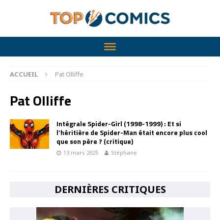
ACCUEIL
Pat Olliffe
Pat Olliffe
Intégrale Spider-Girl (1998-1999) : Et si
l’héritière de Spider-Man était encore plus cool
que son père ? (critique)
13 mars 2025
Stéphane
DERNIÈRES CRITIQUES