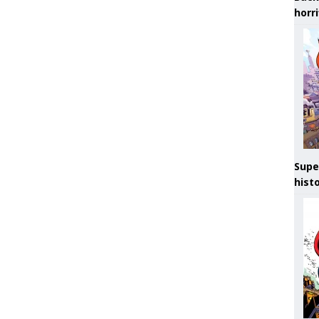
horr
Supe
hist