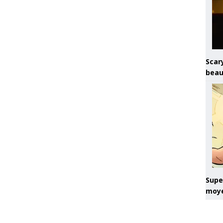
Scary
beau
Super
moye