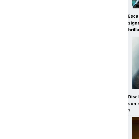
Esca
sign
brill
Discl
son 
?