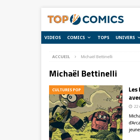
VIDEOS
COMICS
TOPS
UNIVERS
ACCUEIL
Michaël Bettinelli
Michaël Bettinelli
Les 
CULTURES POP
avec
22
Micha
d’Arc
jeun