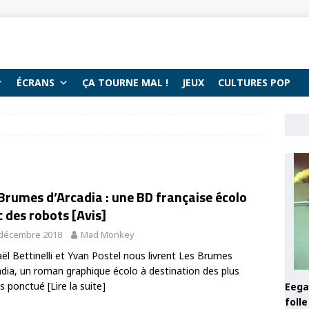
ÉCRANS
ÇA TOURNE MAL !
JEUX
CULTURES POP
Brumes d’Arcadia : une BD française écolo
 des robots [Avis]
 décembre 2018
Mad Monkey
ël Bettinelli et Yvan Postel nous livrent Les Brumes
adia, un roman graphique écolo à destination des plus
es ponctué
[Lire la suite]
Eega 
foll