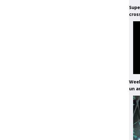
Supe
cros
Week
un a