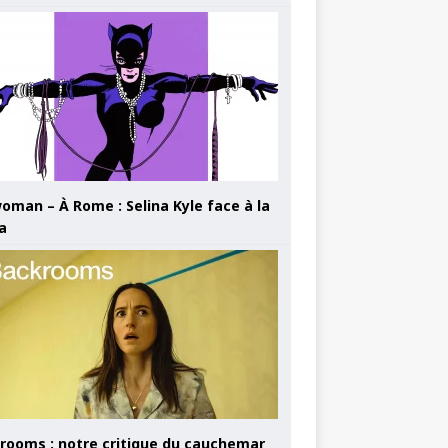
oman – À Rome : Selina Kyle face à la
a
rooms : notre critique du cauchemar