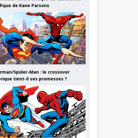
ifique de Kane Parsons
rman/Spider-Man : le crossover
orique tient-il ses promesses ?