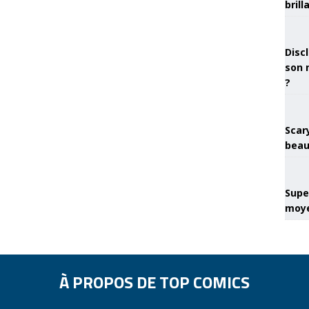
brill
Discl
son 
?
Scary
beau
Super
moye
À PROPOS DE TOP COMICS