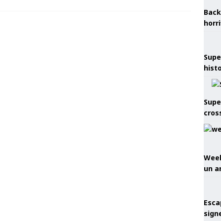
Back
horr
Supe
hist
Supe
cros
Week
un a
Esca
sign