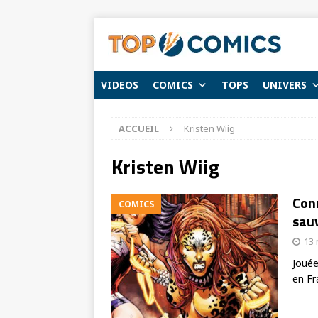
VIDEOS
COMICS
TOPS
UNIVERS
ACCUEIL
Kristen Wiig
Kristen Wiig
Con
COMICS
sau
13 
Jouée
en Fr