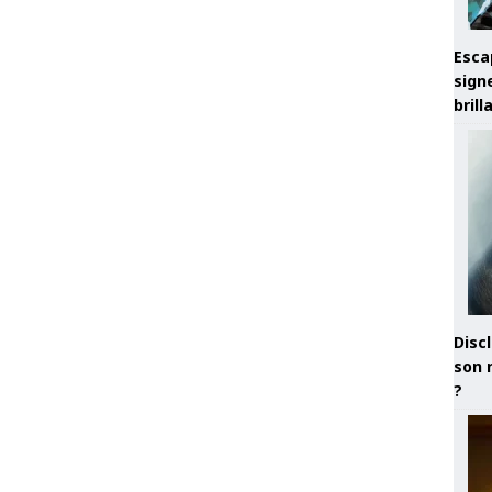
Esca
sign
brill
Discl
son 
?