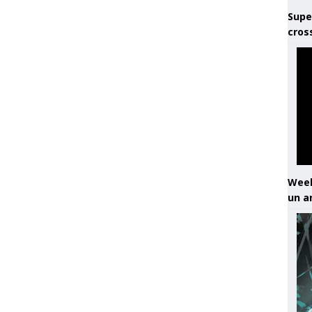
Supe
cros
Week
un a