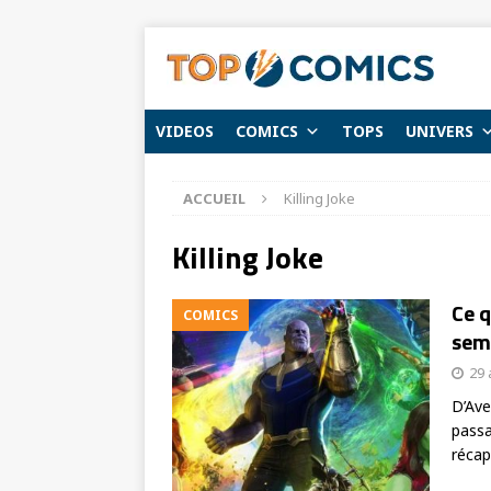
VIDEOS
COMICS
TOPS
UNIVERS
ACCUEIL
Killing Joke
Killing Joke
Ce q
COMICS
sema
29 
D’Ave
passa
récap