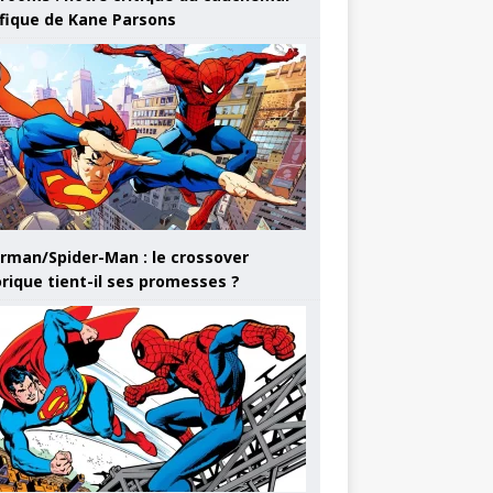
ifique de Kane Parsons
rman/Spider-Man : le crossover
orique tient-il ses promesses ?