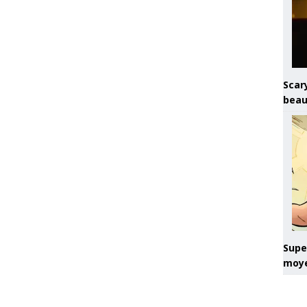
Scary
beau
Super
moye