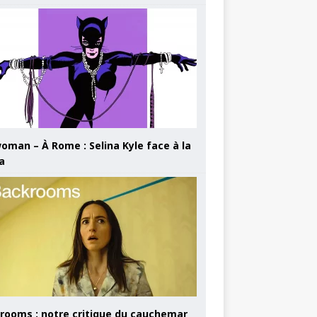
oman – À Rome : Selina Kyle face à la
a
rooms : notre critique du cauchemar