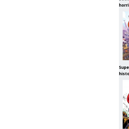
horr
Supe
hist