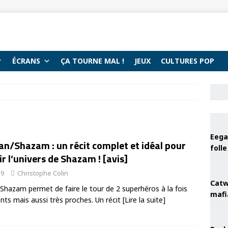
ÉCRANS
ÇA TOURNE MAL !
JEUX
CULTURES POP
Eega 
n/Shazam : un récit complet et idéal pour
foll
r l’univers de Shazam ! [avis]
19
Christophe Colin
Catw
hazam permet de faire le tour de 2 superhéros à la fois
mafi
ents mais aussi très proches. Un récit
[Lire la suite]