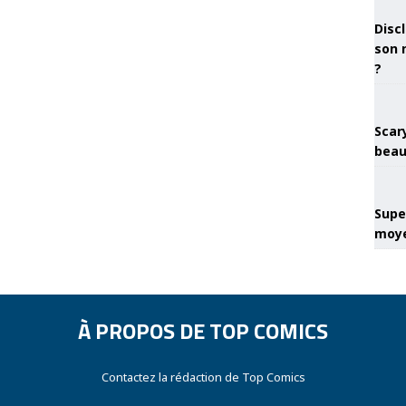
Discl
son 
?
Scary
beau
Super
moye
À PROPOS DE TOP COMICS
Contactez la rédaction de Top Comics