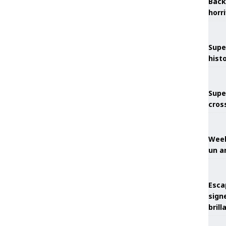
Back
horr
Supe
hist
Supe
cros
Week
un a
Esca
sign
brill