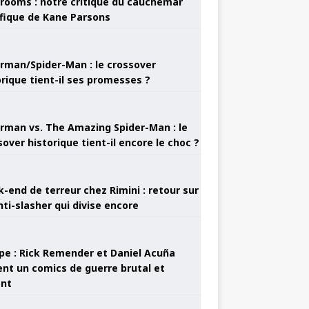
rooms : notre critique du cauchemar
ifique de Kane Parsons
rman/Spider-Man : le crossover
orique tient-il ses promesses ?
rman vs. The Amazing Spider-Man : le
sover historique tient-il encore le choc ?
-end de terreur chez Rimini : retour sur
nti-slasher qui divise encore
pe : Rick Remender et Daniel Acuña
ent un comics de guerre brutal et
ant