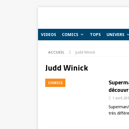
VIDEOS
COMICS
TOPS
UNIVERS
ACCUEIL
Judd Winick
Judd Winick
Superma
COMICS
découvri
1 avril 20
Superman/S
très différ