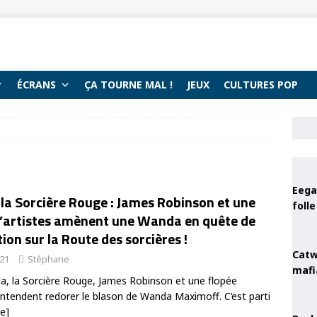
ÉCRANS
ÇA TOURNE MAL !
JEUX
CULTURES POP
Eega 
la Sorcière Rouge : James Robinson et une
foll
d’artistes amènent une Wanda en quête de
on sur la Route des sorcières !
Catw
021
Stéphane
mafi
, la Sorcière Rouge, James Robinson et une flopée
 entendent redorer le blason de Wanda Maximoff. C’est parti
te]