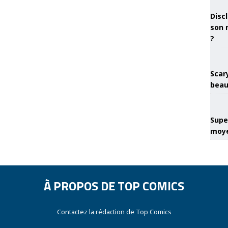
Discl
son 
?
Scary
beau
Super
moye
À PROPOS DE TOP COMICS
Contactez la rédaction de Top Comics