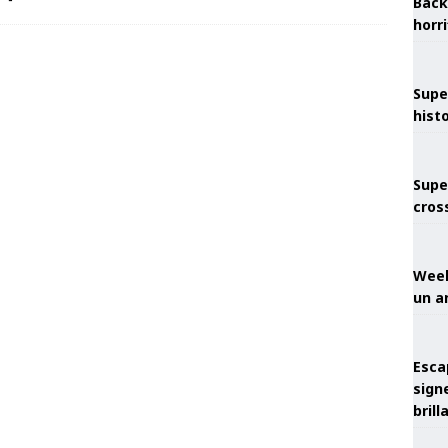
Back
horr
Supe
hist
Supe
cros
Week
un a
Esca
sign
brill