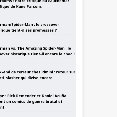
rooms : notre critique du cauchemar
ifique de Kane Parsons
rman/Spider-Man : le crossover
orique tient-il ses promesses ?
rman vs. The Amazing Spider-Man : le
sover historique tient-il encore le choc ?
-end de terreur chez Rimini : retour sur
nti-slasher qui divise encore
pe : Rick Remender et Daniel Acuña
ent un comics de guerre brutal et
ant