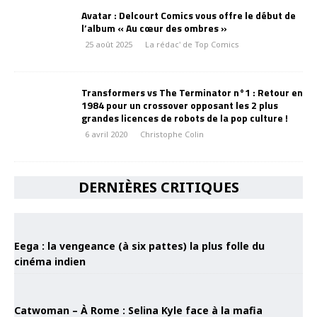
Avatar : Delcourt Comics vous offre le début de
l’album « Au cœur des ombres »
25 août 2025
La rédac' de Top Comics
Transformers vs The Terminator n°1 : Retour en
1984 pour un crossover opposant les 2 plus
grandes licences de robots de la pop culture !
6 avril 2020
Christophe Colin
DERNIÈRES CRITIQUES
Eega : la vengeance (à six pattes) la plus folle du
cinéma indien
Catwoman – À Rome : Selina Kyle face à la mafia