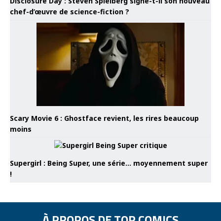
Disclosure Day : Steven Spielberg signe-t-il son nouveau
chef-d’œuvre de science-fiction ?
Scary Movie 6 : Ghostface revient, les rires beaucoup
moins
Supergirl : Being Super, une série… moyennement super
!
À PROPOS DE TOP COMICS