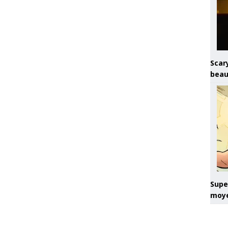
Scary
beau
Super
moye