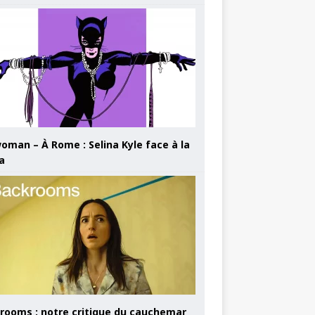
oman – À Rome : Selina Kyle face à la
a
rooms : notre critique du cauchemar