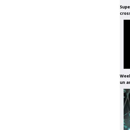
Supe
cros
Week
un a