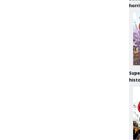
horr
Supe
hist