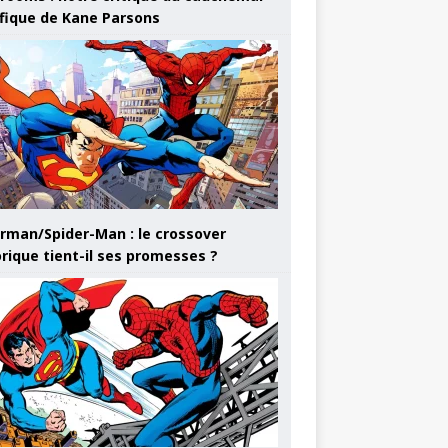
ifique de Kane Parsons
rman/Spider-Man : le crossover
orique tient-il ses promesses ?