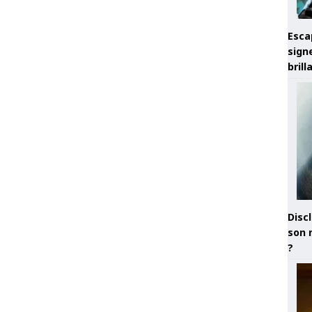
Esca
sign
brill
Discl
son 
?