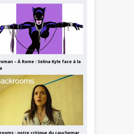
oman – À Rome : Selina Kyle face à la
a
rooms : notre critique du cauchemar