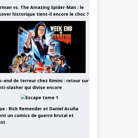
rman vs. The Amazing Spider-Man : le
sover historique tient-il encore le choc ?
-end de terreur chez Rimini : retour sur
nti-slasher qui divise encore
pe : Rick Remender et Daniel Acuña
ent un comics de guerre brutal et
ant