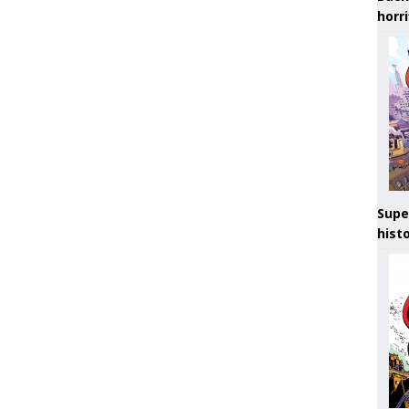
horr
Supe
hist