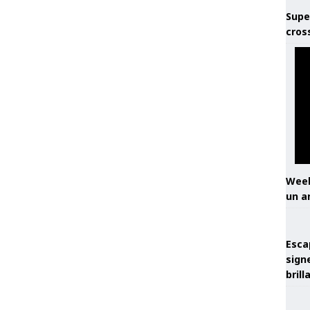
Supe
cros
Week
un a
Esca
sign
brill