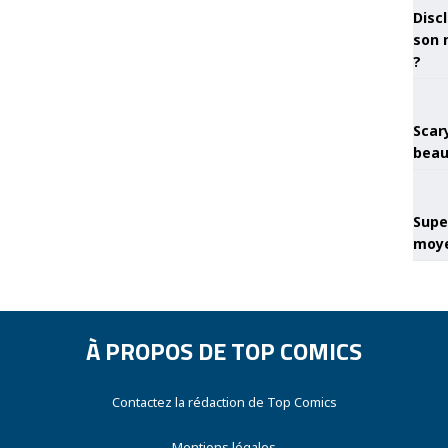
Discl
son 
?
Scary
beau
Super
moye
À PROPOS DE TOP COMICS
Contactez la rédaction de Top Comics
Mentions légales