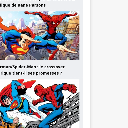
ifique de Kane Parsons
rman/Spider-Man : le crossover
orique tient-il ses promesses ?