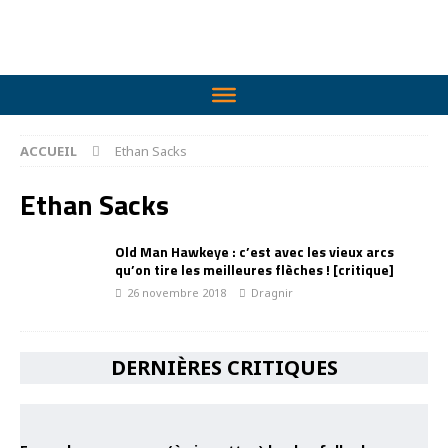
ACCUEIL
Ethan Sacks
Ethan Sacks
Old Man Hawkeye : c’est avec les vieux arcs
qu’on tire les meilleures flèches ! [critique]
26 novembre 2018
Dragnir
DERNIÈRES CRITIQUES