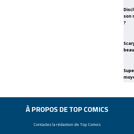
Discl
son 
?
Scary
beau
Super
moye
À PROPOS DE TOP COMICS
Contactez la rédaction de Top Comics