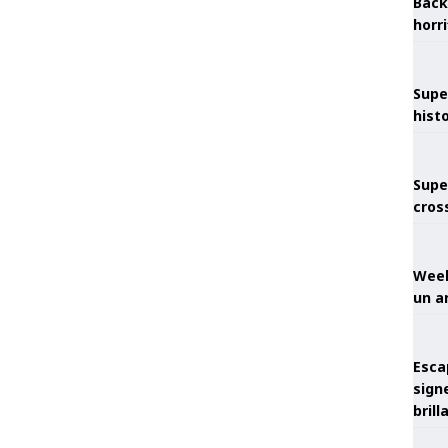
Back
horr
Supe
hist
Supe
cros
Week
un a
Esca
sign
brill