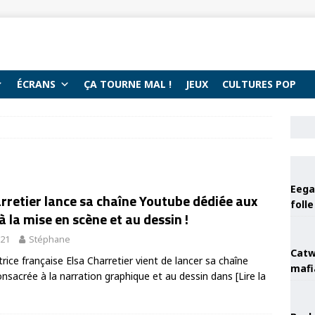
ÉCRANS
ÇA TOURNE MAL !
JEUX
CULTURES POP
Eega 
rretier lance sa chaîne Youtube dédiée aux
foll
à la mise en scène et au dessin !
021
Stéphane
Catw
rice française Elsa Charretier vient de lancer sa chaîne
mafi
nsacrée à la narration graphique et au dessin dans
[Lire la