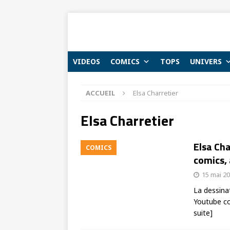
VIDEOS
COMICS
TOPS
UNIVERS
ACCUEIL
Elsa Charretier
Elsa Charretier
Elsa Cha
COMICS
comics, 
15 mai 2
La dessinat
Youtube co
suite]