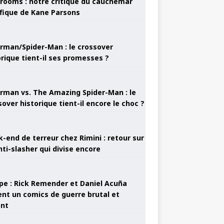
rooms : notre critique du cauchemar
ifique de Kane Parsons
rman/Spider-Man : le crossover
orique tient-il ses promesses ?
rman vs. The Amazing Spider-Man : le
sover historique tient-il encore le choc ?
-end de terreur chez Rimini : retour sur
nti-slasher qui divise encore
pe : Rick Remender et Daniel Acuña
ent un comics de guerre brutal et
ant