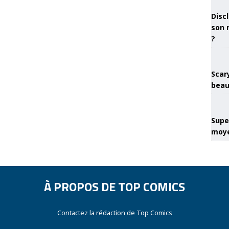
Discl
son 
?
Scary
beau
Super
moye
À PROPOS DE TOP COMICS
Contactez la rédaction de Top Comics