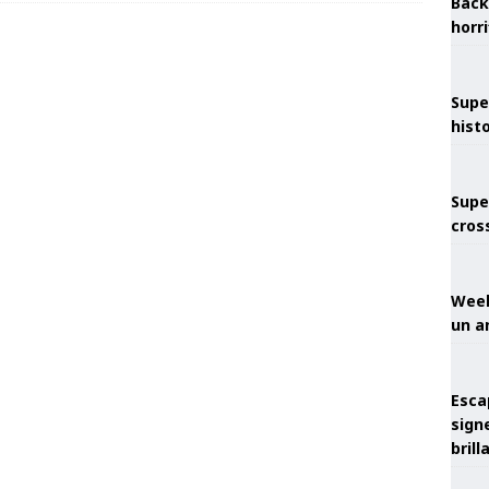
Back
horr
Supe
hist
Supe
cros
Week
un a
Esca
sign
brill