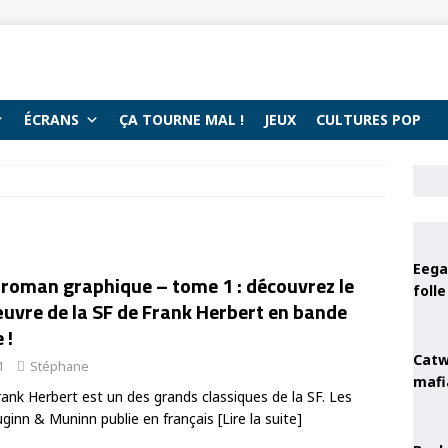
ÉCRANS
ÇA TOURNE MAL !
JEUX
CULTURES POP
Eega 
 roman graphique – tome 1 : découvrez le
foll
œuvre de la SF de Frank Herbert en bande
 !
Catw
1
Stéphane
mafi
ank Herbert est un des grands classiques de la SF. Les
uginn & Muninn publie en français
[Lire la suite]