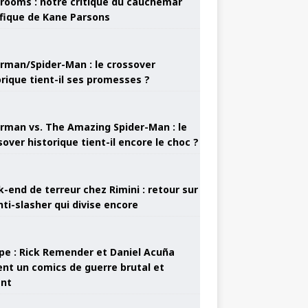
rooms : notre critique du cauchemar
ifique de Kane Parsons
rman/Spider-Man : le crossover
orique tient-il ses promesses ?
rman vs. The Amazing Spider-Man : le
sover historique tient-il encore le choc ?
-end de terreur chez Rimini : retour sur
nti-slasher qui divise encore
pe : Rick Remender et Daniel Acuña
ent un comics de guerre brutal et
ant