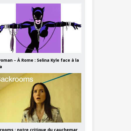
oman – À Rome : Selina Kyle face à la
a
rooms : notre critique du cauchemar