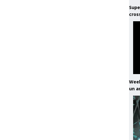
Supe
cros
Week
un a