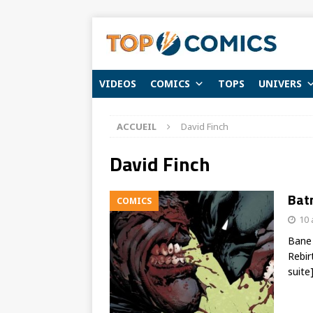
VIDEOS
COMICS
TOPS
UNIVERS
ACCUEIL
David Finch
David Finch
Batm
COMICS
10 
Bane 
Rebir
suite