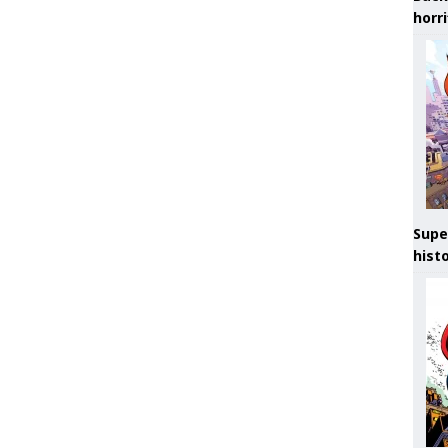
horr
Supe
hist