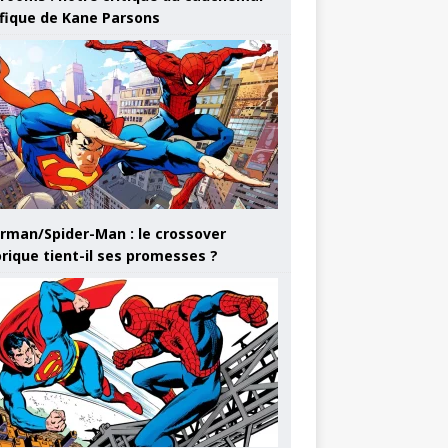
ifique de Kane Parsons
rman/Spider-Man : le crossover
orique tient-il ses promesses ?