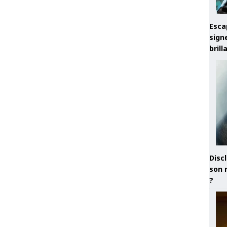
Esca
sign
brill
Discl
son 
?