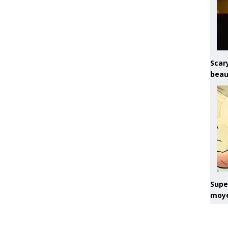
Scary
beau
Super
moye