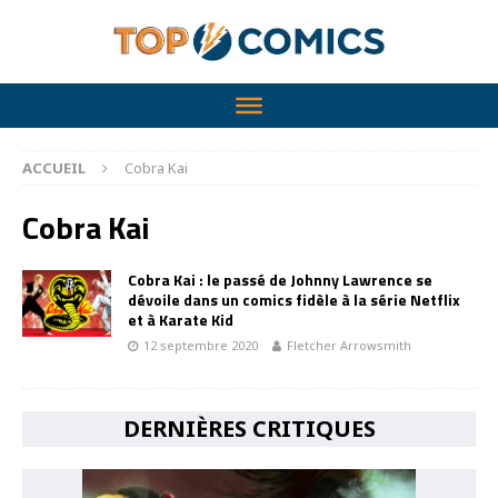
ACCUEIL
Cobra Kai
Cobra Kai
Cobra Kai : le passé de Johnny Lawrence se
dévoile dans un comics fidèle à la série Netflix
et à Karate Kid
12 septembre 2020
Fletcher Arrowsmith
DERNIÈRES CRITIQUES