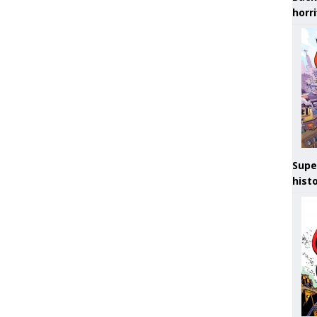
horr
Supe
hist