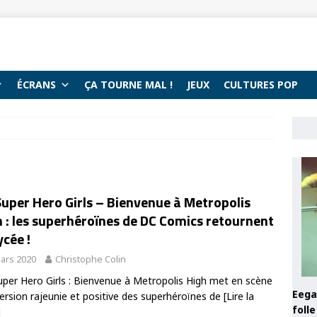
ÉCRANS
ÇA TOURNE MAL !
JEUX
CULTURES POP
uper Hero Girls – Bienvenue à Metropolis
 : les superhéroïnes de DC Comics retournent
ycée !
ars 2020
Christophe Colin
per Hero Girls : Bienvenue à Metropolis High met en scène
Eega 
ersion rajeunie et positive des superhéroïnes de
[Lire la
foll
]