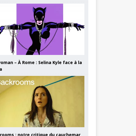
oman – À Rome : Selina Kyle face à la
a
rooms : notre critique du cauchemar