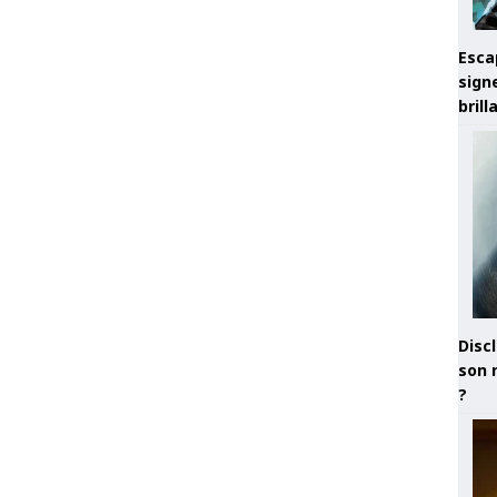
Esca
sign
brill
Discl
son 
?