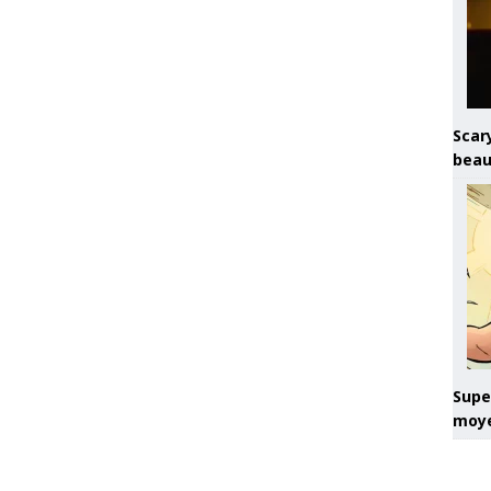
Scary
beau
Super
moye