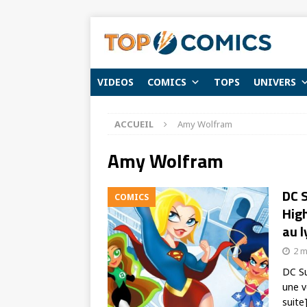
VIDEOS
COMICS
TOPS
UNIVERS
ACCUEIL
Amy Wolfram
Amy Wolfram
DC S
COMICS
High
au l
2 m
DC Su
une v
suite