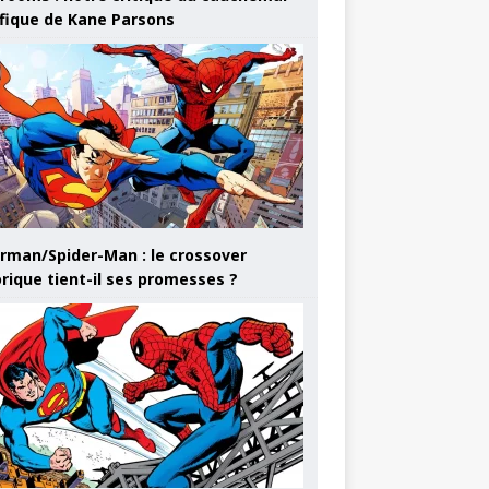
ifique de Kane Parsons
rman/Spider-Man : le crossover
orique tient-il ses promesses ?