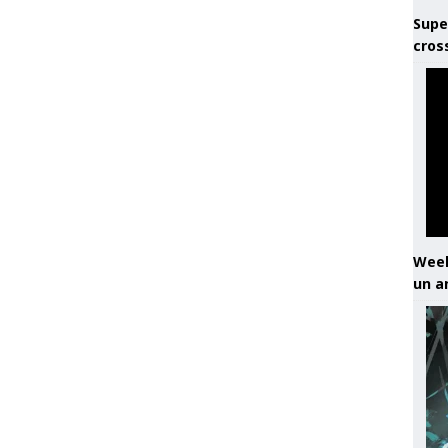
Supe
cros
Week
un a