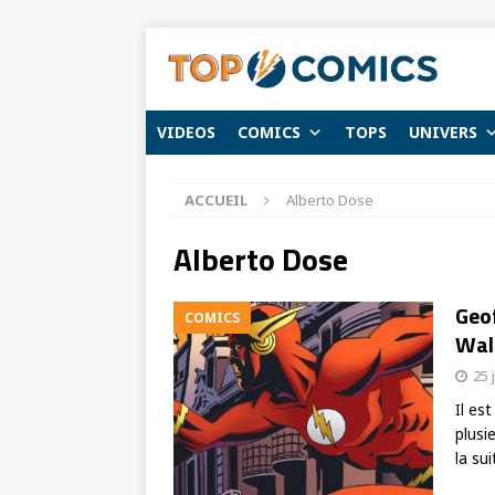
VIDEOS
COMICS
TOPS
UNIVERS
ACCUEIL
Alberto Dose
Alberto Dose
Geof
COMICS
Wall
25 
Il es
plusi
la sui