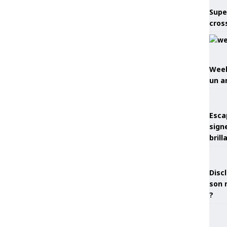
Supe
cros
Week
un a
Esca
sign
brill
Discl
son 
?