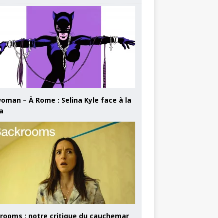
oman – À Rome : Selina Kyle face à la
a
rooms : notre critique du cauchemar