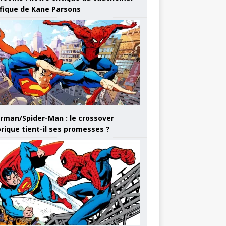
ifique de Kane Parsons
rman/Spider-Man : le crossover
orique tient-il ses promesses ?