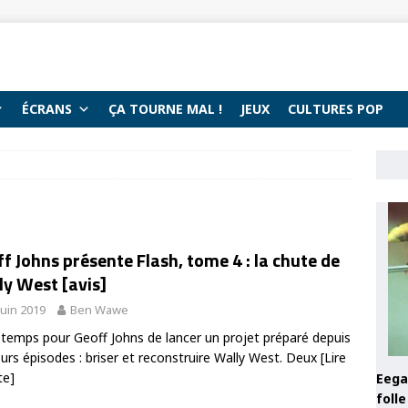
ÉCRANS
ÇA TOURNE MAL !
JEUX
CULTURES POP
f Johns présente Flash, tome 4 : la chute de
y West [avis]
juin 2019
Ben Wawe
t temps pour Geoff Johns de lancer un projet préparé depuis
eurs épisodes : briser et reconstruire Wally West. Deux
[Lire
te]
Eega 
foll