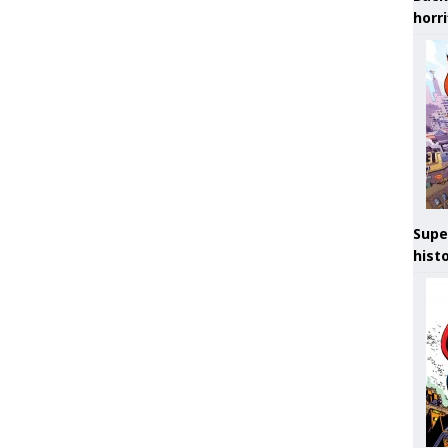
horr
Supe
hist