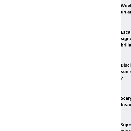
Week
un a
Esca
sign
brill
Discl
son 
?
Scary
beau
Super