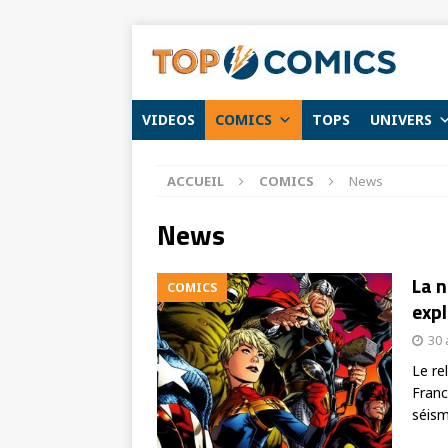
VIDEOS
COMICS
TOPS
UNIVERS
ACCUEIL
COMICS
News
News
La n
COMICS
expl
30 
Le re
Franc
séis