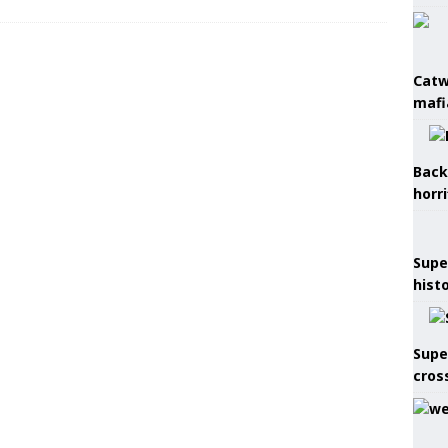
Catw
mafi
Back
horr
Supe
hist
Supe
cros