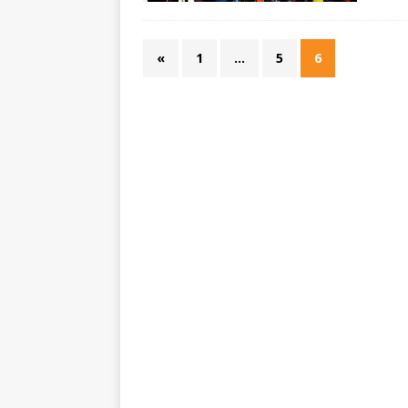
«
1
…
5
6