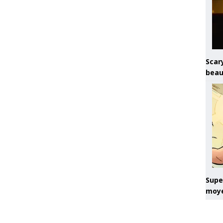
Scary
beau
Super
moye