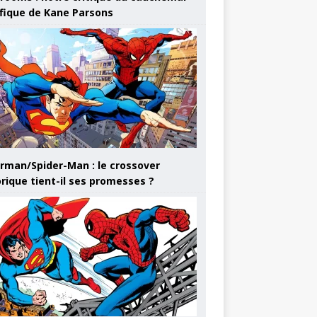
ifique de Kane Parsons
rman/Spider-Man : le crossover
orique tient-il ses promesses ?