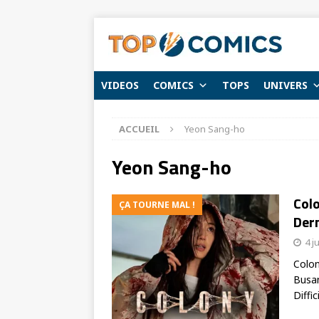
VIDEOS
COMICS
TOPS
UNIVERS
ACCUEIL
Yeon Sang-ho
Yeon Sang-ho
Colo
ÇA TOURNE MAL !
Der
4 j
Colon
Busan
Diffic