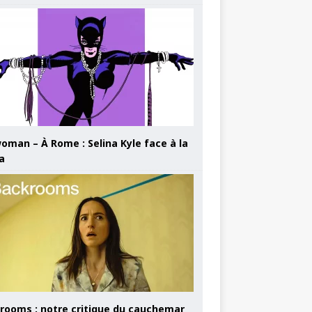
oman – À Rome : Selina Kyle face à la
a
rooms : notre critique du cauchemar