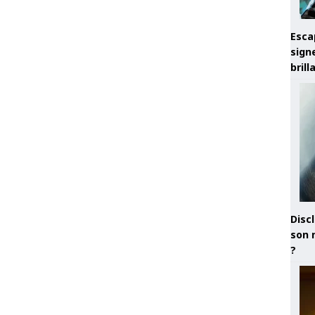
Esca
sign
brill
Discl
son 
?