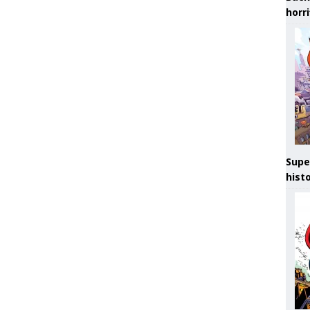
horr
Supe
hist