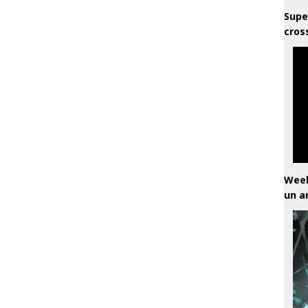
Supe
cros
Week
un a