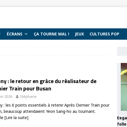
ÉCRANS
ÇA TOURNE MAL !
JEUX
CULTURES POP
ny : le retour en grâce du réalisateur de
nier Train pour Busan
uin 2026
Stéphane
y : les 6 points essentiels à retenir Après Dernier Train pour
, beaucoup attendaient Yeon Sang-ho au tournant.
ile
[Lire la suite]
Eega 
foll