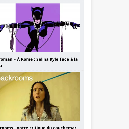
oman – À Rome : Selina Kyle face à la
a
rooms : notre critique du cauchemar