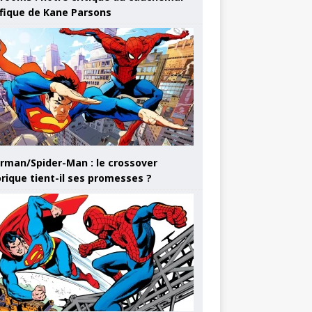
ifique de Kane Parsons
rman/Spider-Man : le crossover
orique tient-il ses promesses ?