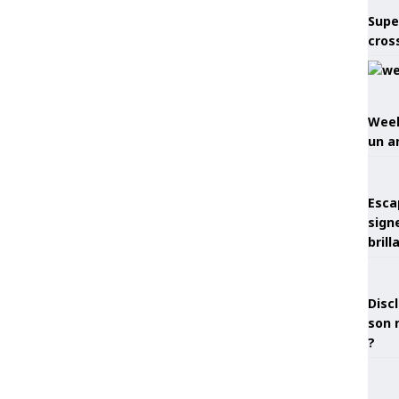
Supe
cros
Week
un a
Esca
sign
brill
Discl
son 
?