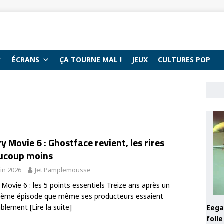
ÉCRANS
ÇA TOURNE MAL !
JEUX
CULTURES POP
y Movie 6 : Ghostface revient, les rires
ucoup moins
uin 2026
Jet Pamplemousse
 Movie 6 : les 5 points essentiels Treize ans après un
ième épisode que même ses producteurs essaient
ablement
[Lire la suite]
Eega 
foll