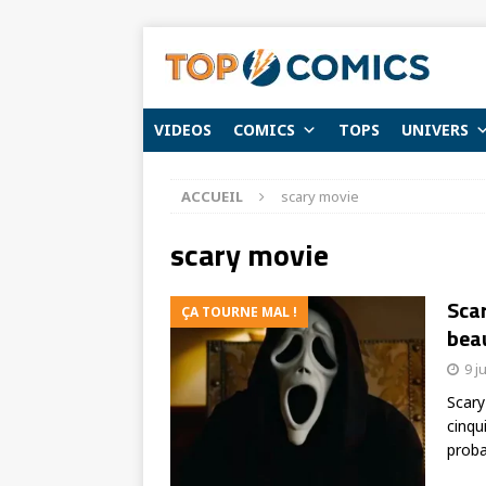
VIDEOS
COMICS
TOPS
UNIVERS
ACCUEIL
scary movie
scary movie
Scar
ÇA TOURNE MAL !
bea
9 j
Scary
cinqu
prob