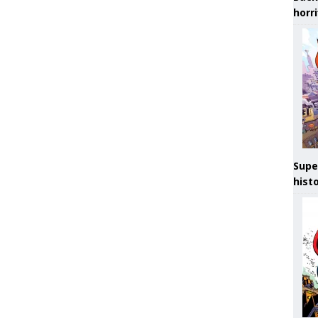
horr
Supe
hist