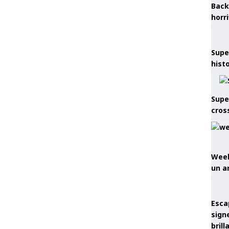
Back
horr
Supe
hist
Supe
cros
Week
un a
Esca
sign
brill