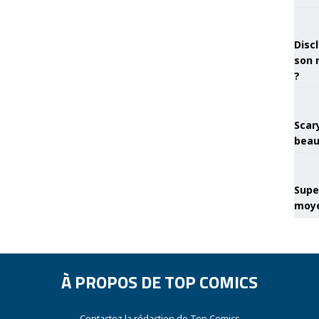
Discl
son 
?
Scary
beau
Super
moye
À PROPOS DE TOP COMICS
Contactez la rédaction de Top Comics