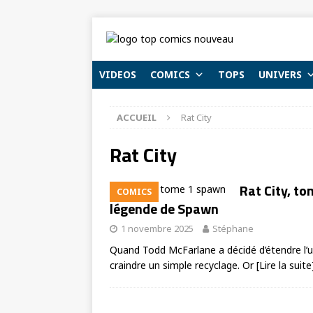
VIDEOS
COMICS
TOPS
UNIVERS
ACCUEIL
Rat City
Rat City
Rat City, to
COMICS
légende de Spawn
1 novembre 2025
Stéphane
Quand Todd McFarlane a décidé d’étendre l’u
craindre un simple recyclage. Or
[Lire la suite