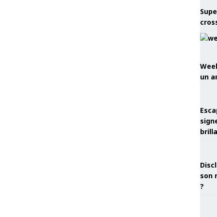
Supe
cros
Week
un a
Esca
sign
brill
Discl
son 
?