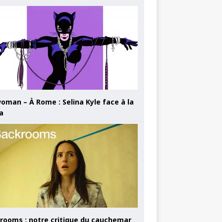
oman – À Rome : Selina Kyle face à la
a
rooms : notre critique du cauchemar