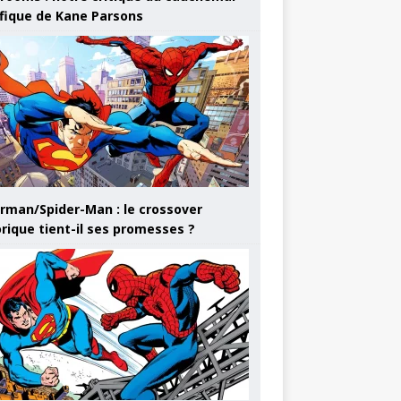
ifique de Kane Parsons
rman/Spider-Man : le crossover
orique tient-il ses promesses ?