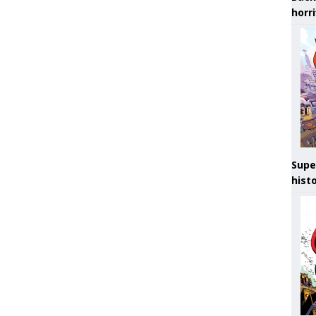
horr
Supe
hist