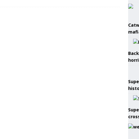
Catw
mafi
Back
horr
Supe
hist
Supe
cros