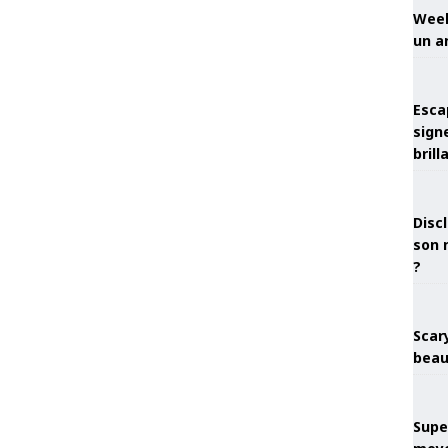
Week
un a
Esca
sign
brill
Discl
son 
?
Scary
beau
Super