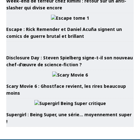
Week-end de terreur chez Rimini : retour sur un anti-
slasher qui divise encore
Escape : Rick Remender et Daniel Acuña signent un
comics de guerre brutal et brillant
Disclosure Day : Steven Spielberg signe-t-il son nouveau
chef-d’œuvre de science-fiction ?
Scary Movie 6 : Ghostface revient, les rires beaucoup
moins
Supergirl : Being Super, une série… moyennement super
!