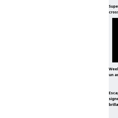
Supe
cros
Week
un a
Esca
sign
brill