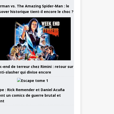
rman vs. The Amazing Spider-Man : le
sover historique tient-il encore le choc ?
-end de terreur chez Rimini : retour sur
nti-slasher qui divise encore
pe : Rick Remender et Daniel Acuña
ent un comics de guerre brutal et
ant