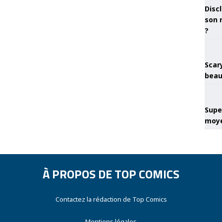
Discl
son 
?
Scary
beau
Super
moye
À PROPOS DE TOP COMICS
Contactez la rédaction de Top Comics
Mentions légales