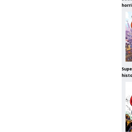
horr
Supe
hist