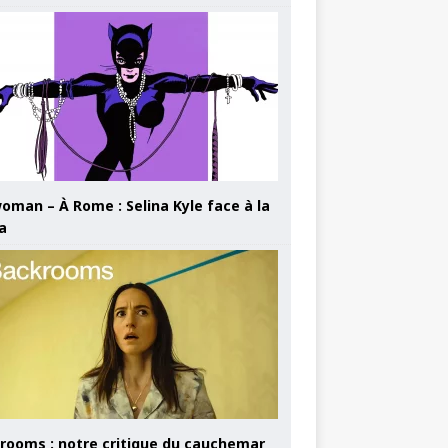
oman – À Rome : Selina Kyle face à la
a
rooms : notre critique du cauchemar