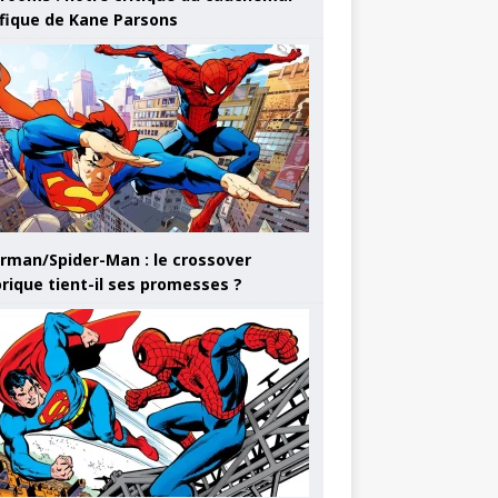
ifique de Kane Parsons
rman/Spider-Man : le crossover
orique tient-il ses promesses ?