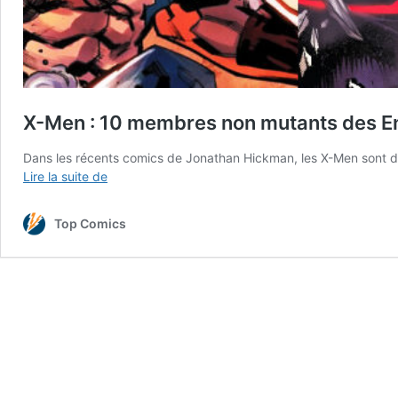
X-Men : 10 membres non mutants des En
Dans les récents comics de Jonathan Hickman, les X-Men sont deve
X-
Lire la suite de
Men
:
Top Comics
10
membres
non
mutants
des
Enfants
de
l’Atome
de