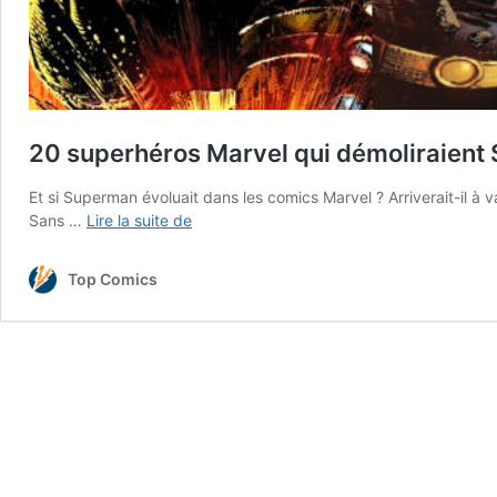
20 superhéros Marvel qui démoliraient
Et si Superman évoluait dans les comics Marvel ? Arriverait-il 
20
Sans …
Lire la suite de
superhéros
Marvel
Top Comics
qui
démoliraient
Superman
sans
problèmes
!