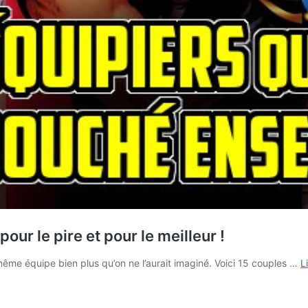
ur le pire et pour le meilleur !
ême équipe bien plus qu’on ne l’aurait imaginé. Voici 15 couples …
L