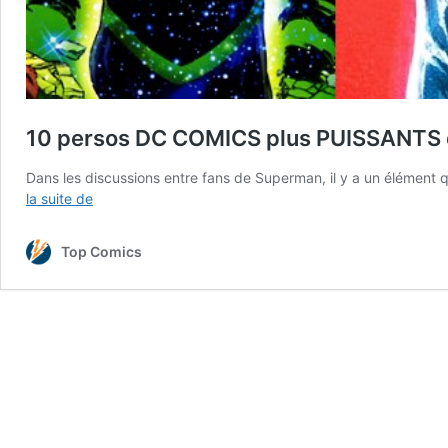
10 persos DC COMICS plus PUISSANTS
Dans les discussions entre fans de Superman, il y a un élément 
10
la suite de
persos
DC
Top Comics
COMICS
plus
PUISSANTS
que
SUPERMAN !