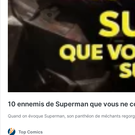
10 ennemis de Superman que vous ne c
Quand on évoque Superman, son panthéon de méchants regorge d
Top Comics