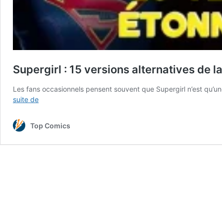
Supergirl : 15 versions alternatives de
Les fans occasionnels pensent souvent que Supergirl n’est qu’un
Supergirl
suite de
:
15
Top Comics
versions
alternatives
de
la
cousine
de
Superman